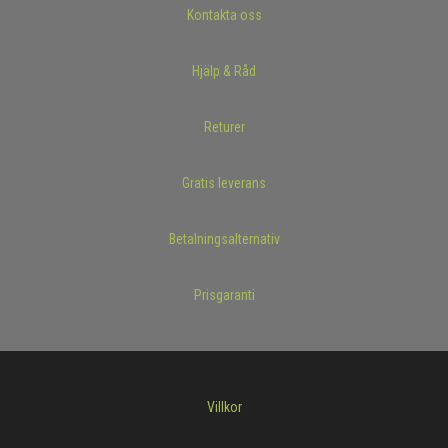
Kontakta oss
Hjälp & Råd
Returer
Gratis leverans
Betalningsalternativ
Prisgaranti
Villkor