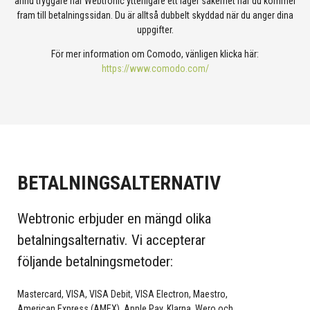
ännu tryggare har Webtronic ytterligare ett lager säkerhet när du kommer
fram till betalningssidan. Du är alltså dubbelt skyddad när du anger dina
uppgifter.
För mer information om Comodo, vänligen klicka här:
https://www.comodo.com/
BETALNINGSALTERNATIV
Webtronic erbjuder en mängd olika
betalningsalternativ. Vi accepterar
följande betalningsmetoder:
Mastercard, VISA, VISA Debit, VISA Electron, Maestro,
American Express (AMEX), Apple Pay, Klarna, Wero och