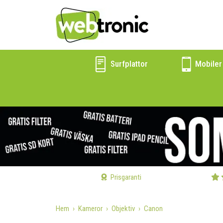
Surfplattor
Mobiler
Prisgaranti
Hem
Kameror
Objektiv
Canon