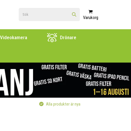
Varukorg
Videokamera
Drönare
Alla produkter är nya