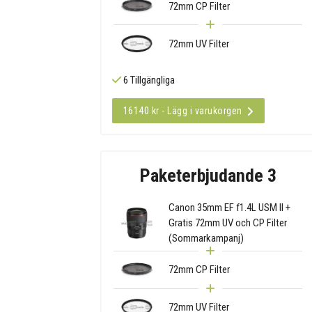
72mm CP Filter
72mm UV Filter
6 Tillgängliga
16140 kr - Lägg i varukorgen
Paketerbjudande 3
Canon 35mm EF f1.4L USM II +
Gratis 72mm UV och CP Filter
(Sommarkampanj)
72mm CP Filter
72mm UV Filter