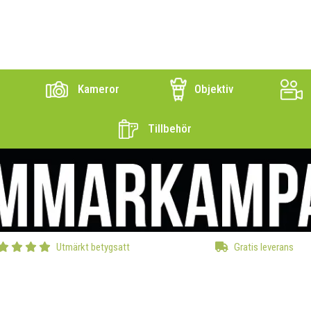
Kameror
Objektiv
Tillbehör
Utmärkt betygsatt
Gratis leverans