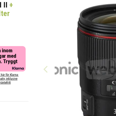
 II
+
ter
a inom
gar med
a. Tryggt
 här för Klarna-
nativ, inklusive
räntefritt