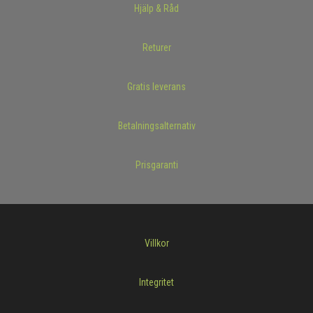
Hjälp & Råd
Returer
Gratis leverans
Betalningsalternativ
Prisgaranti
Villkor
Integritet