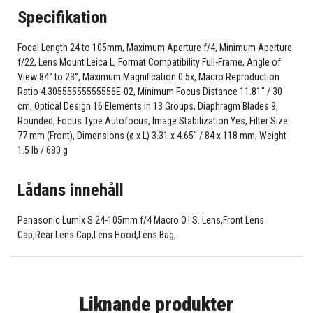
Specifikation
Focal Length 24 to 105mm, Maximum Aperture f/4, Minimum Aperture
f/22, Lens Mount Leica L, Format Compatibility Full-Frame, Angle of
View 84° to 23°, Maximum Magnification 0.5x, Macro Reproduction
Ratio 4.30555555555556E-02, Minimum Focus Distance 11.81" / 30
cm, Optical Design 16 Elements in 13 Groups, Diaphragm Blades 9,
Rounded, Focus Type Autofocus, Image Stabilization Yes, Filter Size
77 mm (Front), Dimensions (ø x L) 3.31 x 4.65" / 84 x 118 mm, Weight
1.5 lb / 680 g
Lådans innehåll
Panasonic Lumix S 24-105mm f/4 Macro O.I.S. Lens,Front Lens
Cap,Rear Lens Cap,Lens Hood,Lens Bag,
Liknande produkter