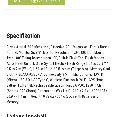
16540 kr - Lägg i varukorgen
Specifikation
Pixels Actual: 20.9 Megapixel, Effective: 20.1 Megapixel , Focus Range
Normal, Monitor Size 3", Monitor Resolution 1,040,000 Dot, Monitor
Type 180° Tilting Touchscreen LCD, Built-In Flash Yes, Flash Modes
Auto, Flash On, Off, Slow Sync, Effective Flash Range 1.64 to 22.97' /
0.5 to 7 m (Wide), 1.64 to 13.12' / 0.5 to 4 m (Telephoto) , Memory Card
Slot 1 x SD/SDHC/SDXC, Connectivity 3.5mm Microphone, HDMI D
(Micro), USB 3.0, USB Type-C, Wireless Bluetooth, Wi-Fi , GPS None,
Battery 1 x NB-13L Rechargeable Lithium-Ion, 3.6 VDC, 1250 mAh
(Approx. 320 Shots), Dimensions (W x H x D) 4.13 x 2.4 x 1.63" / 105 x
60.9 x 41.4 mm, Weight 10.72 oz / 304 g (Body with Battery and
Memory),
Lådans innehåll