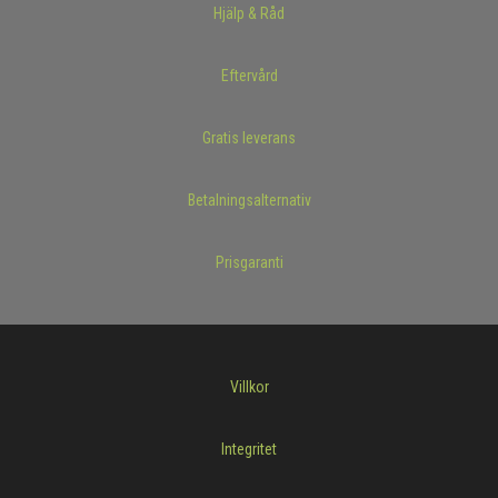
Hjälp & Råd
Eftervård
Gratis leverans
Betalningsalternativ
Prisgaranti
Villkor
Integritet