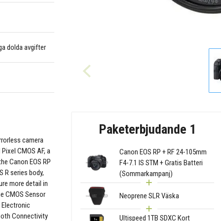
nga dolda avgifter
Paketerbjudande 1
irrorless camera
l Pixel CMOS AF, a
Canon EOS RP + RF 24-105mm
 the Canon EOS RP
F4-7.1 IS STM + Gratis Batteri
S R series body,
(Sommarkampanj)
ure more detail in
ame CMOS Sensor
Neoprene SLR Väska
 Electronic
ooth Connectivity
Ultispeed 1TB SDXC Kort