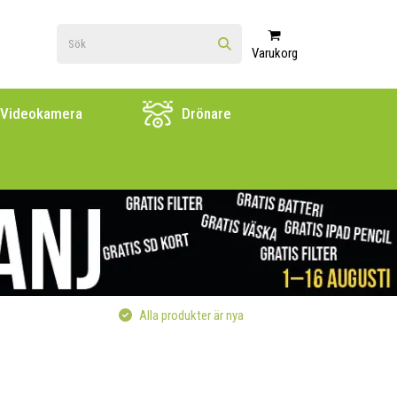
Varukorg
Videokamera
Drönare
Alla produkter är nya