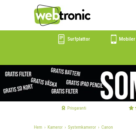
Surfplattor
Mobiler
Prisgaranti
Hem
Kameror
Systemkameror
Canon