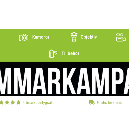
Kameror
Objektiv
Tillbehör
Utmärkt betygsatt
Gratis leverans