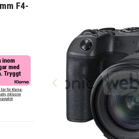
5mm F4-
i
a inom
gar med
a. Tryggt
 här för Klarna-
nativ, inklusive
räntefritt