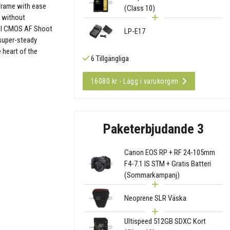
-frame with ease
(Class 10)
g without
xel CMOS AF Shoot
LP-E17
 super-steady
 heart of the
6 Tillgängliga
16080 kr - Lägg i varukorgen
Paketerbjudande 3
Canon EOS RP + RF 24-105mm
F4-7.1 IS STM + Gratis Batteri
(Sommarkampanj)
Neoprene SLR Väska
Ultispeed 512GB SDXC Kort