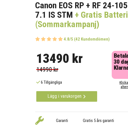
Canon EOS RP + RF 24-10
7.1 IS STM
+ Gratis Batter
(Sommarkampanj)
4.8/5 (42 Kundomdömen)
13490 kr
Betal
30 da
Klarn
14990 kr
6 Tillgängliga
Klicka
alter
Lägg i varukorgen
Garanti
Gratis 5 års garanti