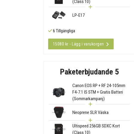
(Class 10)
LP-E17
6 Tillgängliga
15080 kr - Lägg i varukorgen
Paketerbjudande 5
Canon EOS RP + RF 24-105mm
F4-7.1 IS STM + Gratis Batteri
(Sommarkampanj)
Neoprene SLR Väska
Ultispeed 256GB SDXC Kort
(Class 10)