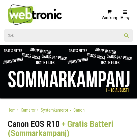
Varukorg
Meny
Hem
Kameror
Systemkameror
Canon
Canon EOS R10
+ Gratis Batteri
(Sommarkampanj)