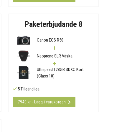
Paketerbjudande 8
Canon EOS R50
Neoprene SLR Väska
Ultispeed 128GB SDXC Kort
(Class 10)
5 Tillgängliga
7940 kr - Lägg i varukorgen