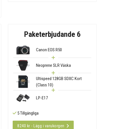
Paketerbjudande 6
Canon EOS R50
Neoprene SLR Väska
Ultispeed 128GB SDXC Kort
(Class 10)
LP-E17
5 Tillgängliga
8240 kr - Lägg i varukorgen