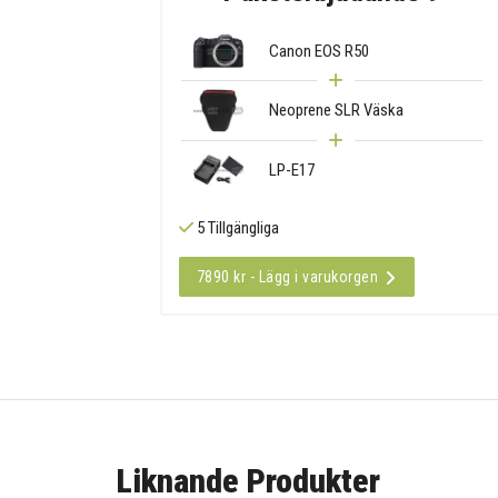
Canon EOS R50
Neoprene SLR Väska
LP-E17
5 Tillgängliga
7890 kr - Lägg i varukorgen
Liknande Produkter