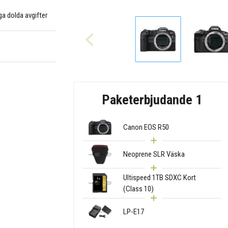
nga dolda avgifter
Paketerbjudande 1
Canon EOS R50
Neoprene SLR Väska
Ultispeed 1TB SDXC Kort
(Class 10)
LP-E17