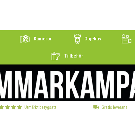
Kameror
Objektiv
Tillbehör
Utmärkt betygsatt
Gratis leverans