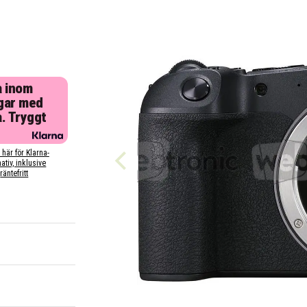
a inom
gar med
a. Tryggt
 här för Klarna-
nativ, inklusive
räntefritt