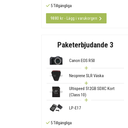
5 Tillgängliga
9880 kr - Lägg i varukorgen
Paketerbjudande 3
Canon EOS R50
Neoprene SLR Väska
Ultispeed 512GB SDXC Kort
(Class 10)
LP-E17
5 Tillgängliga