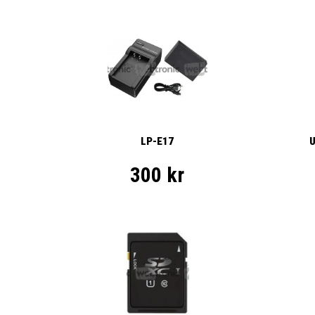
LP-E17
U
300 kr