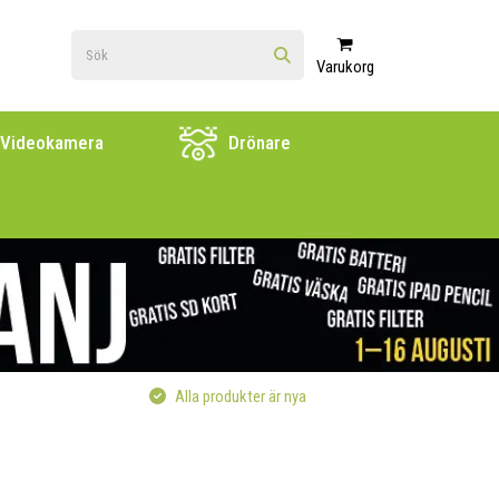
Varukorg
Videokamera
Drönare
Alla produkter är nya