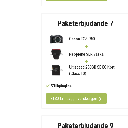
Paketerbjudande 7
Canon EOS R50
Neoprene SLR Väska
Ultispeed 256GB SDXC Kort
(Class 10)
5 Tillgängliga
8130 kr - Lägg i varukorgen
Paketerbjudande 9