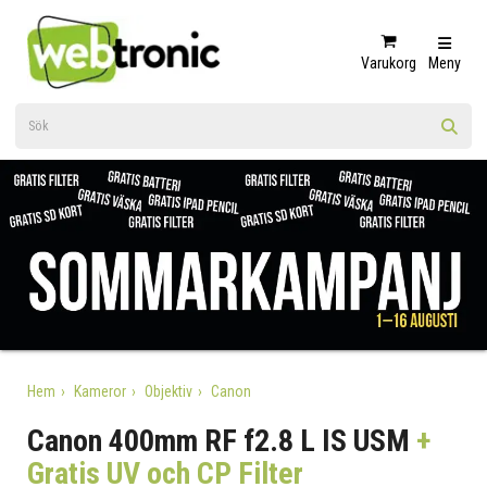
Varukorg
Meny
Hem
Kameror
Objektiv
Canon
Canon 400mm RF f2.8 L IS USM
+
Gratis UV och CP Filter