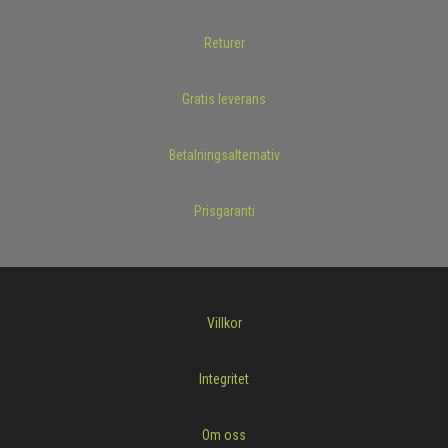
Returer
Gratis leverans
Betalningsalternativ
Prisgaranti
Villkor
Integritet
Om oss