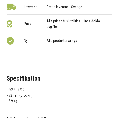
Leverans
Gratis leverans i Sverige
Alla priser är slutgiltiga – inga dolda
Priser
avgifter
Ny
Alla produkter är nya
Specifikation
f/2.8 - f/32
52 mm (Drop-In)
2.9 kg