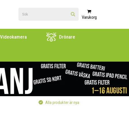
Varukorg
Videokamera
Drönare
Alla produkter är nya