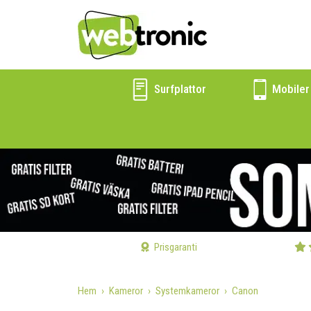
Surfplattor
Mobiler
Prisgaranti
Hem
Kameror
Systemkameror
Canon