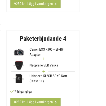
9280 kr - Lägg i varukorgen
Paketerbjudande 4
Canon EOS R100 + EF-RF
Adaptor
Neoprene SLR Väska
Ultispeed 512GB SDXC Kort
(Class 10)
7 Tillgängliga
8280 kr - Lägg i varukorgen