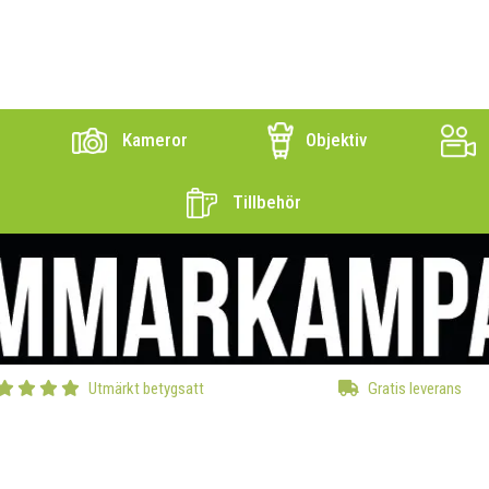
Kameror
Objektiv
Tillbehör
Utmärkt betygsatt
Gratis leverans