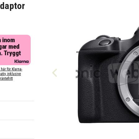
daptor
a inom
gar med
a. Tryggt
 här för Klarna-
nativ, inklusive
räntefritt