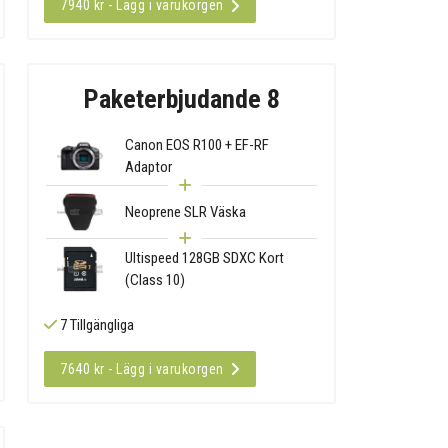
7940 kr - Lägg i varukorgen
Paketerbjudande 8
Canon EOS R100 + EF-RF
Adaptor
Neoprene SLR Väska
Ultispeed 128GB SDXC Kort
(Class 10)
7 Tillgängliga
7640 kr - Lägg i varukorgen