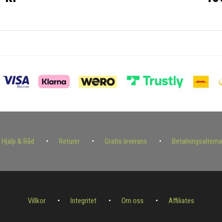
Hjälp & Råd
Returer
Gratis leverans
Betalningsalterna
Villkor
Integritet
Om oss
Affiliates