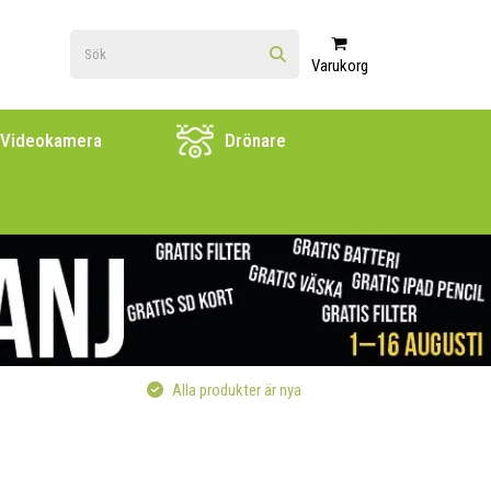
Varukorg
Videokamera
Drönare
Alla produkter är nya