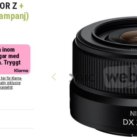
OR Z
+
kampanj)
a inom
gar med
a. Tryggt
 här för Klarna-
nativ, inklusive
räntefritt