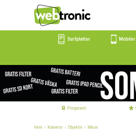
Surfplattor
Mobiler
Prisgaranti
Hem
Kameror
Objektiv
Nikon