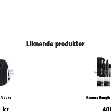
Liknande produkter
Kamera Rengöri
v Väska
40
 kr