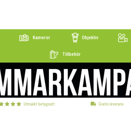
Kameror
Objektiv
Tillbehör
Utmärkt betygsatt
Gratis leverans