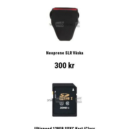
Neoprene SLR Väska
300 kr
Ultispeed 128GB SDXC Kort (Class