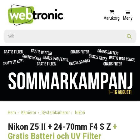
Varukorg
Meny
Hem
Kameror
Systemkameror
Nikon
Nikon Z5 II + 24-70mm F4 S Z
+
Gratis Batteri och UV Filter