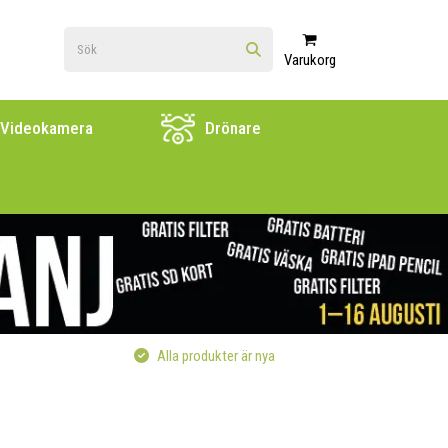
Varukorg
Videokamera
Drönare
Alla produkter är nya