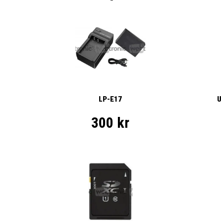
LP-E17
U
300 kr