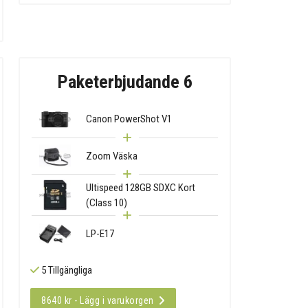
Paketerbjudande 6
Canon PowerShot V1
Zoom Väska
Ultispeed 128GB SDXC Kort
(Class 10)
LP-E17
5 Tillgängliga
8640 kr - Lägg i varukorgen