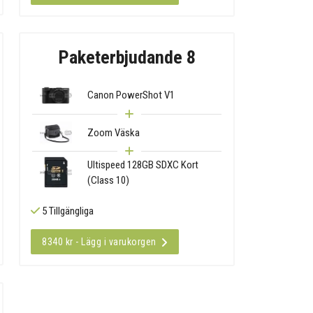
Paketerbjudande 8
Canon PowerShot V1
Zoom Väska
Ultispeed 128GB SDXC Kort
(Class 10)
5 Tillgängliga
8340 kr - Lägg i varukorgen