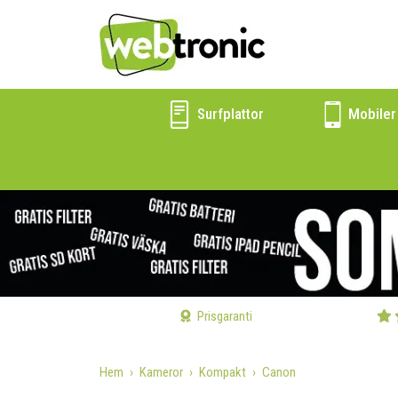
Surfplattor
Mobiler
Prisgaranti
Hem
Kameror
Kompakt
Canon