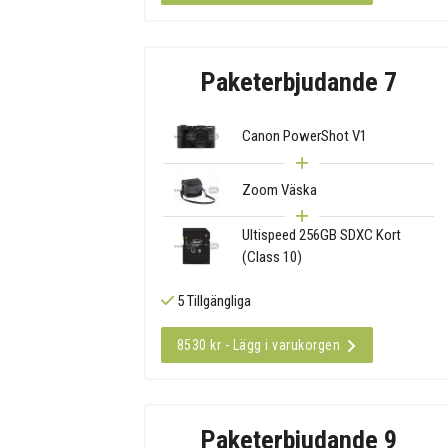
Paketerbjudande 7
Canon PowerShot V1
Zoom Väska
Ultispeed 256GB SDXC Kort
(Class 10)
5 Tillgängliga
8530 kr - Lägg i varukorgen
Paketerbjudande 9