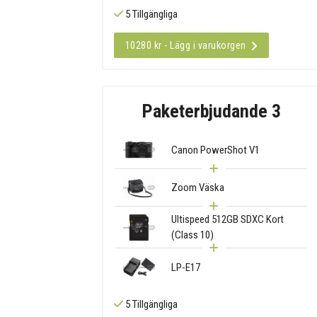
5 Tillgängliga
10280 kr - Lägg i varukorgen
Paketerbjudande 3
Canon PowerShot V1
Zoom Väska
Ultispeed 512GB SDXC Kort
(Class 10)
LP-E17
5 Tillgängliga