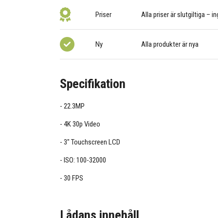
Priser
Alla priser är slutgiltiga – i
Ny
Alla produkter är nya
Specifikation
22.3MP
4K 30p Video
3" Touchscreen LCD
ISO: 100-32000
30 FPS
Lådans innehåll