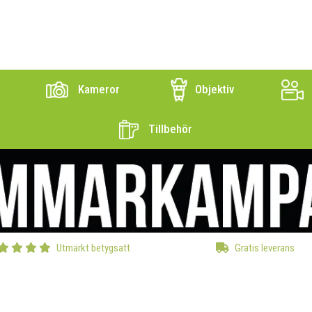
Kameror
Objektiv
Tillbehör
Utmärkt betygsatt
Gratis leverans