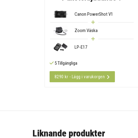
Canon PowerShot V1
Zoom Väska
LP-E17
5 Tillgängliga
8290 kr - Lägg i varukorgen
Liknande produkter