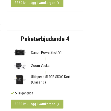
9980 kr - Lägg i varukorgen
Paketerbjudande 4
Canon PowerShot V1
Zoom Väska
Ultispeed 512GB SDXC Kort
(Class 10)
5 Tillgängliga
8980 kr - Lägg i varukorgen