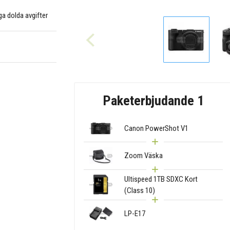
nga dolda avgifter
Paketerbjudande 1
Canon PowerShot V1
Zoom Väska
Ultispeed 1TB SDXC Kort
(Class 10)
LP-E17