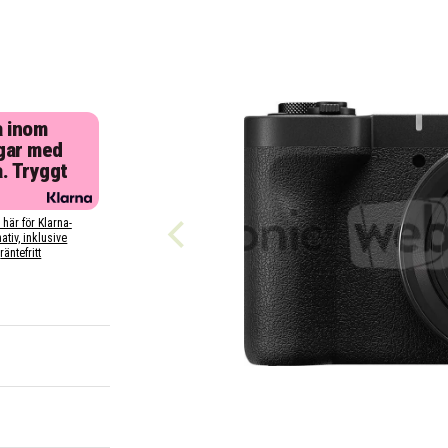
a inom
gar med
a. Tryggt
 här för Klarna-
nativ, inklusive
räntefritt