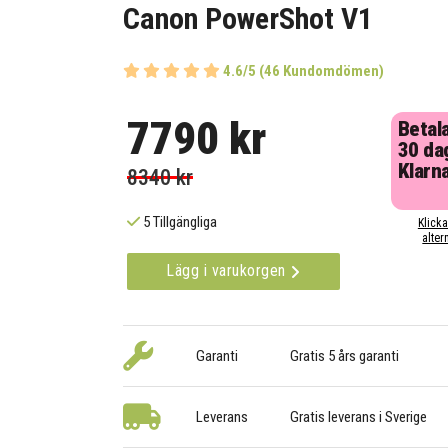
Canon PowerShot V1
4.6/5 (46 Kundomdömen)
7790 kr
Betal
30 da
Klarn
8340 kr
5 Tillgängliga
Klicka
alter
Lägg i varukorgen
Garanti
Gratis 5 års garanti
Leverans
Gratis leverans i Sverige