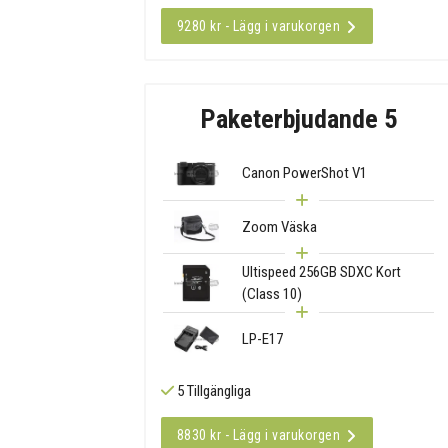
9280 kr - Lägg i varukorgen
Paketerbjudande 5
Canon PowerShot V1
Zoom Väska
Ultispeed 256GB SDXC Kort
(Class 10)
LP-E17
5 Tillgängliga
8830 kr - Lägg i varukorgen