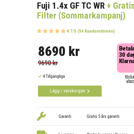
Fuji 1.4x GF TC WR
+ Grati
Filter (Sommarkampanj)
4.7/5 (54 Kundomdömen)
8690 kr
Betal
30 da
Klarn
9690 kr
4 Tillgängliga
Klicka
alter
Lägg i varukorgen
Garanti
Gratis 5 års garanti