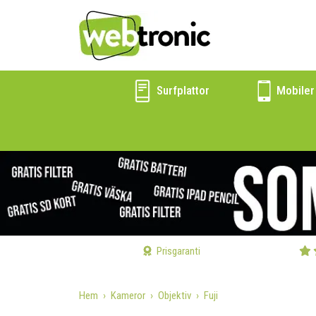
Surfplattor
Mobiler
Prisgaranti
Hem
Kameror
Objektiv
Fuji