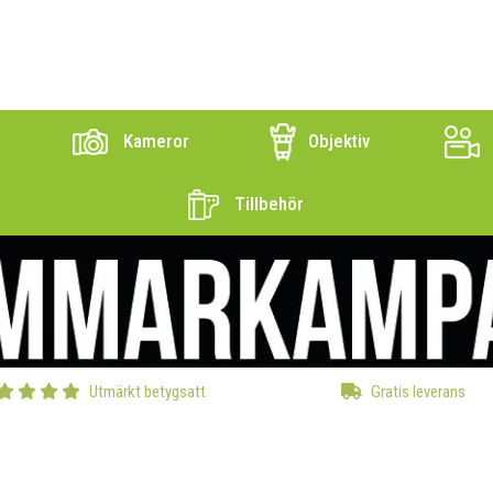
Kameror
Objektiv
Tillbehör
Utmärkt betygsatt
Gratis leverans