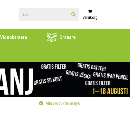
Varukorg
Videokamera
Drönare
Alla produkter är nya