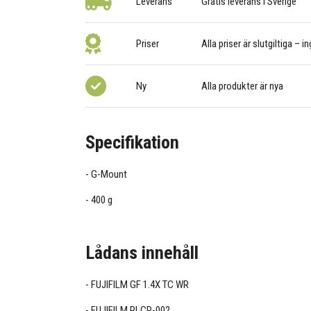
Leverans
Gratis leverans i Sverige
Priser
Alla priser är slutgiltiga – i
Ny
Alla produkter är nya
Specifikation
G-Mount
400 g
Lådans innehåll
FUJIFILM GF 1.4X TC WR
FUJIFILM RLCP-002