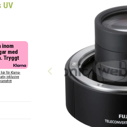
s UV
a inom
gar med
a. Tryggt
 här för Klarna-
nativ, inklusive
räntefritt