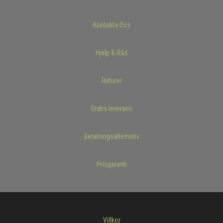
Kontakta Oss
Hjälp & Råd
Returer
Gratis leverans
Betalningsalternativ
Prisgaranti
Villkor