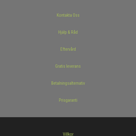
Kontakta Oss
Hjälp & Råd
Eftervård
Gratis leverans
Betalningsalternativ
Prisgaranti
Villkor