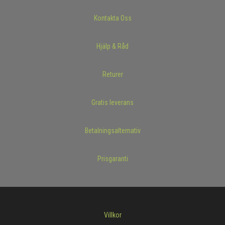
Kontakta Oss
Hjälp & Råd
Returer
Gratis leverans
Betalningsalternativ
Prisgaranti
Villkor