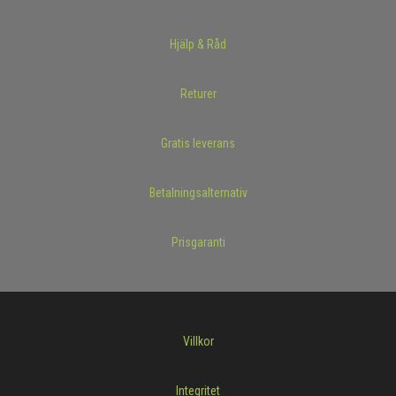
Hjälp & Råd
Returer
Gratis leverans
Betalningsalternativ
Prisgaranti
Villkor
Integritet