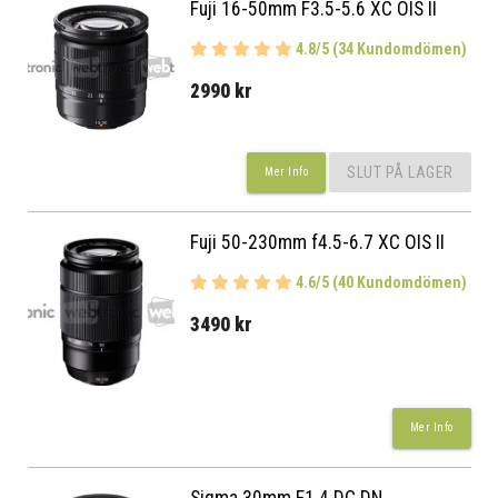
Fuji 16-50mm F3.5-5.6 XC OIS II
4.8/5 (34 Kundomdömen)
2990 kr
SLUT PÅ LAGER
Mer Info
Fuji 50-230mm f4.5-6.7 XC OIS II
4.6/5 (40 Kundomdömen)
3490 kr
Mer Info
Sigma 30mm F1.4 DC DN