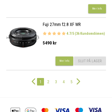
Mer Info
Fuji 27mm f2.8 XF WR
4.7/5 (36 Kundomdömen)
5490 kr
SLUT PÅ LAGER
Mer Info
1
2
3
4
5