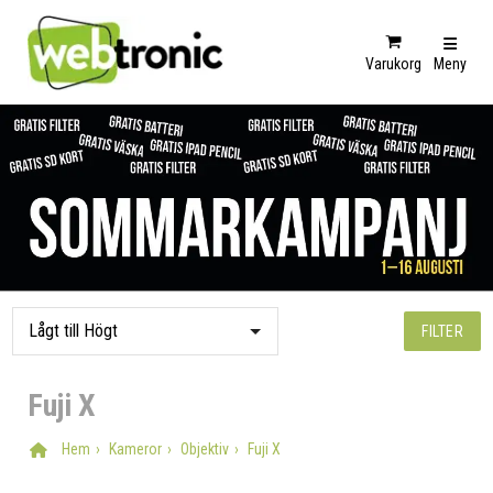
Varukorg
Meny
FILTER
Fuji X
Hem
Kameror
Objektiv
Fuji X