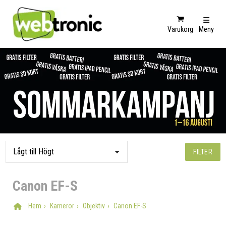
Varukorg
Meny
FILTER
Canon EF-S
Hem
Kameror
Objektiv
Canon EF-S